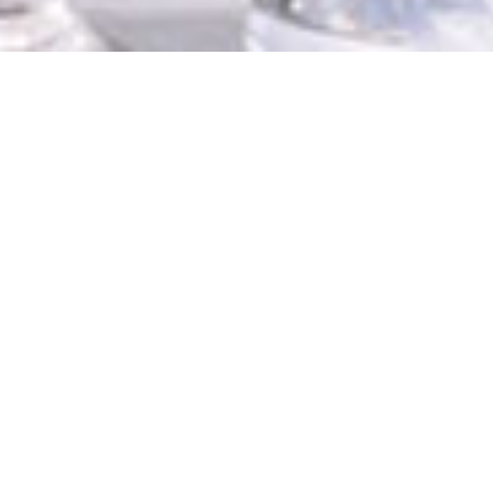
Impressum - Mont Sëuc
Herausgeber und Eigentümer
Website-Inhaber:
Mont Sëuc NoPa GmbH
Piz Str. 1/b
39040 Kastelruth  Seiser Alm (BZ)